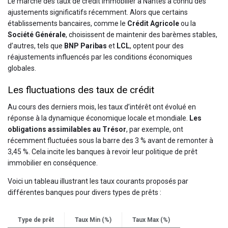
Le marché des taux de crédit immobilier à Nantes a connu des
ajustements significatifs récemment. Alors que certains
établissements bancaires, comme le
Crédit Agricole
ou la
Société Générale
, choisissent de maintenir des barèmes stables,
d’autres, tels que
BNP Paribas
et
LCL
, optent pour des
réajustements influencés par les conditions économiques
globales.
Les fluctuations des taux de crédit
Au cours des derniers mois, les taux d’intérêt ont évolué en
réponse à la dynamique économique locale et mondiale.
Les
obligations assimilables au Trésor
, par exemple, ont
récemment fluctuées sous la barre des 3 % avant de remonter à
3,45 %. Cela incite les banques à revoir leur politique de prêt
immobilier en conséquence.
Voici un tableau illustrant les taux courants proposés par
différentes banques pour divers types de prêts :
Type de prêt
Taux Min (%)
Taux Max (%)