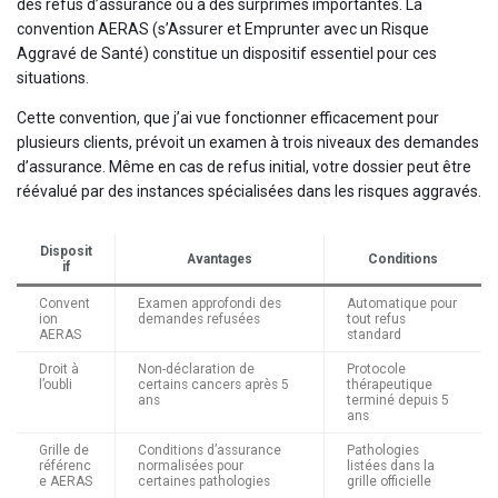
des refus d’assurance ou à des surprimes importantes. La
convention AERAS (s’Assurer et Emprunter avec un Risque
Aggravé de Santé) constitue un dispositif essentiel pour ces
situations.
Cette convention, que j’ai vue fonctionner efficacement pour
plusieurs clients, prévoit un examen à trois niveaux des demandes
d’assurance. Même en cas de refus initial, votre dossier peut être
réévalué par des instances spécialisées dans les risques aggravés.
Disposit
Avantages
Conditions
if
Convent
Examen approfondi des
Automatique pour
ion
demandes refusées
tout refus
AERAS
standard
Droit à
Non-déclaration de
Protocole
l’oubli
certains cancers après 5
thérapeutique
ans
terminé depuis 5
ans
Grille de
Conditions d’assurance
Pathologies
référenc
normalisées pour
listées dans la
e AERAS
certaines pathologies
grille officielle