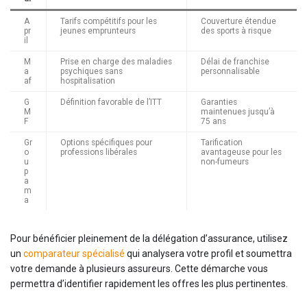
A
Tarifs compétitifs pour les
Couverture étendue
pr
jeunes emprunteurs
des sports à risque
il
M
Prise en charge des maladies
Délai de franchise
a
psychiques sans
personnalisable
af
hospitalisation
G
Définition favorable de l’ITT
Garanties
M
maintenues jusqu’à
F
75 ans
Gr
Options spécifiques pour
Tarification
o
professions libérales
avantageuse pour les
u
non-fumeurs
p
a
m
a
Pour bénéficier pleinement de la délégation d’assurance, utilisez
un
comparateur spécialisé
qui analysera votre profil et soumettra
votre demande à plusieurs assureurs. Cette démarche vous
permettra d’identifier rapidement les offres les plus pertinentes.