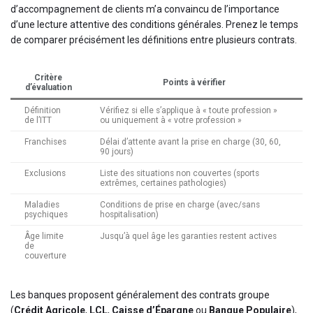
d’accompagnement de clients m’a convaincu de l’importance
d’une lecture attentive des conditions générales. Prenez le temps
de comparer précisément les définitions entre plusieurs contrats.
Critère
Points à vérifier
d’évaluation
Définition
Vérifiez si elle s’applique à « toute profession »
de l’ITT
ou uniquement à « votre profession »
Franchises
Délai d’attente avant la prise en charge (30, 60,
90 jours)
Exclusions
Liste des situations non couvertes (sports
extrêmes, certaines pathologies)
Maladies
Conditions de prise en charge (avec/sans
psychiques
hospitalisation)
Âge limite
Jusqu’à quel âge les garanties restent actives
de
couverture
Les banques proposent généralement des contrats groupe
(
Crédit Agricole
,
LCL
,
Caisse d’Épargne
ou
Banque Populaire
),