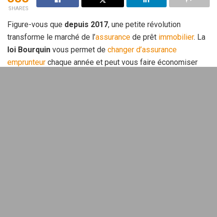
SHARES
Figure-vous que
depuis 2017
, une petite révolution
transforme le marché de l’
assurance
de prêt
immobilier
. La
loi Bourquin
vous permet de
changer d’assurance
emprunteur
chaque année et peut vous faire économiser
jusqu’à
25 000 euros
sur la durée de votre
crédit
. Vous
savez combien pèse cette assurance dans votre budget
mensuel ? On fait le point ensemble.
Sommaire
La loi Bourquin, c’est quoi
exactement ?
Avant 2017, c’était la galère totale ! Une fois que vous aviez
signé votre contrat d’assurance emprunteur, vous étiez