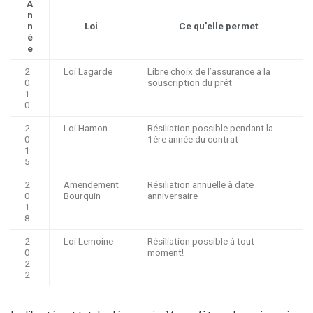
A
n
n
Loi
Ce qu’elle permet
é
e
2
Loi Lagarde
Libre choix de l’assurance à la
0
souscription du prêt
1
0
2
Loi Hamon
Résiliation possible pendant la
0
1ère année du contrat
1
5
2
Amendement
Résiliation annuelle à date
0
Bourquin
anniversaire
1
8
2
Loi Lemoine
Résiliation possible à tout
0
moment!
2
2