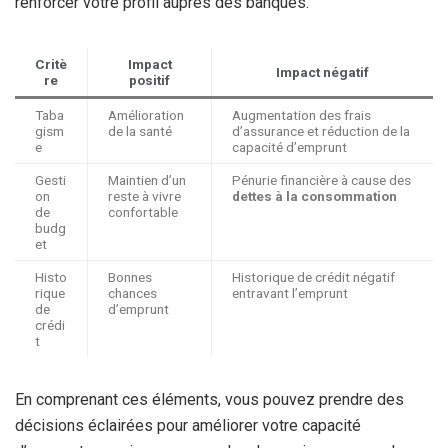
renforcer votre profil auprès des banques.
Critè
Impact
Impact négatif
re
positif
Taba
Amélioration
Augmentation des frais
gism
de la santé
d’assurance et réduction de la
e
capacité d’emprunt
Gesti
Maintien d’un
Pénurie financière à cause des
on
reste à vivre
dettes à la consommation
de
confortable
budg
et
Histo
Bonnes
Historique de crédit négatif
rique
chances
entravant l’emprunt
de
d’emprunt
crédi
t
En comprenant ces éléments, vous pouvez prendre des
décisions éclairées pour améliorer votre capacité