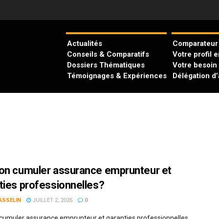
Actualités
Comparateur 
Conseils & Comparatifs
Votre profil 
Dossiers Thématiques
Votre besoin
Témoignages & Expériences
Délégation d
on cumuler assurance emprunteur et
ties professionnelles?
ASSELIN
JUILLET 2, 2026
0
cumuler assurance emprunteur et garanties professionnelles