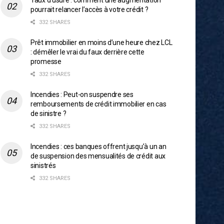
Taux d’usure : comment une augmentation
pourrait relancer l’accès à votre crédit ?
332 SHARES
Prêt immobilier en moins d’une heure chez LCL
: démêler le vrai du faux derrière cette
promesse
332 SHARES
Incendies : Peut-on suspendre ses
remboursements de crédit immobilier en cas
de sinistre ?
332 SHARES
Incendies : ces banques offrent jusqu’à un an
de suspension des mensualités de crédit aux
sinistrés
332 SHARES