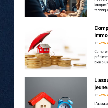
lorsque l
technique
Compr
immob
BY
DAVID 
Comprend
prêt imm
bien plus 
L’ass
jeune
BY
DAVID 
L'assura