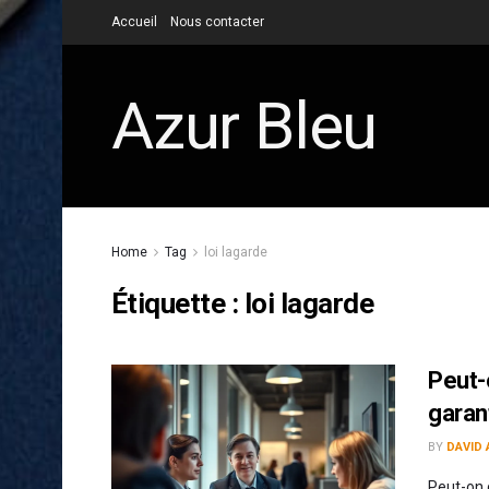
Accueil
Nous contacter
Azur Bleu
Home
Tag
loi lagarde
Étiquette :
loi lagarde
Peut-
garan
BY
DAVID 
Peut-on 