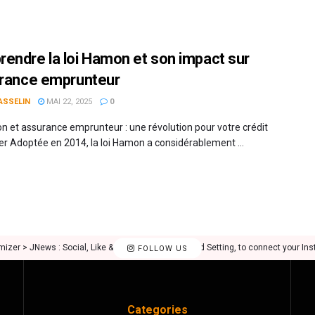
endre la loi Hamon et son impact sur
urance emprunteur
ASSELIN
MAI 22, 2025
0
n et assurance emprunteur : une révolution pour votre crédit
er Adoptée en 2014, la loi Hamon a considérablement ...
mizer > JNews : Social, Like & View > Instagram Feed Setting, to connect your In
FOLLOW US
Categories