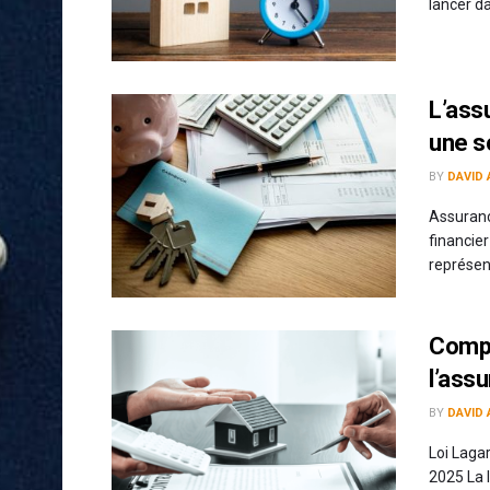
lancer da
L’ass
une s
BY
DAVID 
Assuranc
financier
représent
Compr
l’ass
BY
DAVID 
Loi Laga
2025 La l