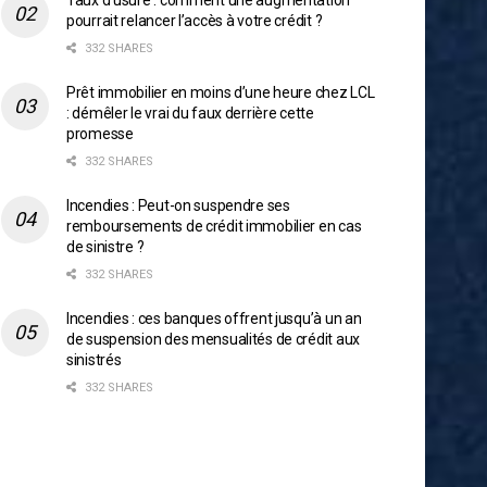
Taux d’usure : comment une augmentation
pourrait relancer l’accès à votre crédit ?
332 SHARES
Prêt immobilier en moins d’une heure chez LCL
: démêler le vrai du faux derrière cette
promesse
332 SHARES
Incendies : Peut-on suspendre ses
remboursements de crédit immobilier en cas
de sinistre ?
332 SHARES
Incendies : ces banques offrent jusqu’à un an
de suspension des mensualités de crédit aux
sinistrés
332 SHARES