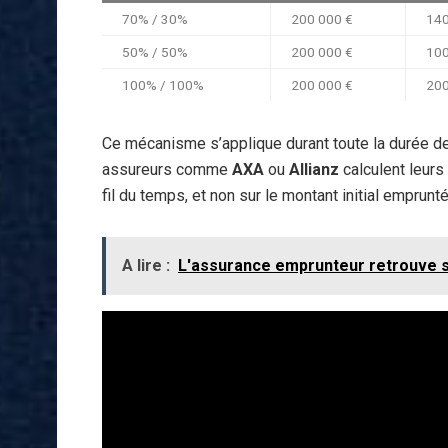
70% / 30%
200 000 €
140
50% / 50%
200 000 €
100
100% / 100%
200 000 €
200
Ce mécanisme s’applique durant toute la durée de v
assureurs comme
AXA
ou
Allianz
calculent leurs
fil du temps, et non sur le montant initial emprunté
A lire :
L'assurance emprunteur retrouve so