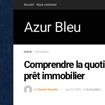
Accueil
Nous contacter
Azur Bleu
Home
Actualités
Comprendre la quoti
prêt immobilier
by
David Asselin
juin 8, 2025
in
Actualités