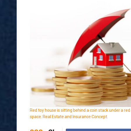
Red toy house is sitting behind a coin stack under a re
space. Real Estate and Insurance Concept.