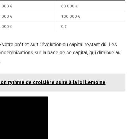
 000 €
60 000 €
 000 €
100 000 €
 000 €
0 €
otre prêt et suit l’évolution du capital restant dû. Les
 indemnisations sur la base de ce capital, qui diminue au
.
n rythme de croisière suite à la loi Lemoine