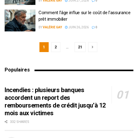
BY
VALÉRIE GAY
JUIN 27, 2026
0
Comment l’âge influe sur le coût de l’assurance
prêt immobilier
BY
VALÉRIE GAY
JUIN 26, 2026
0
1
2
…
21
Populaires
Incendies : plusieurs banques
accordent un report des
remboursements de crédit jusqu’à 12
mois aux victimes
332 SHARES