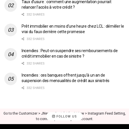
Taux d’usure : comment une augmentation pourrait
relancer l’accès à votre crédit ?
332 SHARES
Prêt immobilier en moins d’une heure chez LCL : démêler le
vrai du faux derrière cette promesse
332 SHARES
Incendies : Peut-on suspendre ses remboursements de
crédit immobilier en cas de sinistre ?
332 SHARES
Incendies : ces banques offrent jusqu’à un an de
suspension des mensualités de crédit aux sinistrés
332 SHARES
Go to the Customizer > JNews : Social, Like & View > Instagram Feed Setting,
FOLLOW US
to connect your Instagram account.