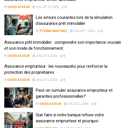
BY
DAVID ASSELIN
JUILLET 10, 2026
0
Les erreurs courantes lors de la simulation
d’assurance prêt immobilier
BY
ÉTIENNE MARTINEZ
JUILLET 7, 2026
0
Assurance prêt immobilier : comprendre son importance cruciale
et son mode de fonctionnement
BY
DAVID ASSELIN
JUILLET 6, 2026
0
Assurance emprunteur : les nouveautés pour renforcer la
protection des propriétaires
BY
DAVID ASSELIN
JUILLET 5, 2026
0
Peut-on cumuler assurance emprunteur et
garanties professionnelles?
BY
DAVID ASSELIN
JUILLET 2, 2026
0
Que faire si votre banque refuse votre
assurance emprunteur et pourquoi