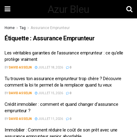
Azur Bleu
Home
Tag
Assurance Emprunteur
Étiquette :
Assurance Emprunteur
Les véritables garanties de l’assurance emprunteur : ce qu’elle
protège vraiment
BY
DAVID ASSELIN
JUILLET 18, 2026
0
Tu trouves ton assurance emprunteur trop chère ? Découvre
comment la loi te permet de la remplacer quand tu veux
BY
DAVID ASSELIN
JUILLET 15, 2026
0
Crédit immobilier : comment et quand changer d’assurance
emprunteur ?
BY
DAVID ASSELIN
JUILLET 11, 2026
0
Immobilier : Comment réduire le coût de son prêt avec une
assurance emprunteur senior abordable