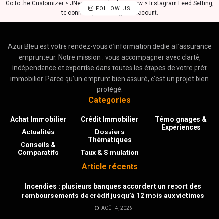
Go to the Customizer > JNews : Social, Like & View > Instagram Feed Setting,
FOLLOW US
to connect your Instagram account.
Azur Bleu est votre rendez-vous d’information dédié à l’assurance
emprunteur. Notre mission : vous accompagner avec clarté,
indépendance et expertise dans toutes les étapes de votre prêt
immobilier. Parce qu’un emprunt bien assuré, c’est un projet bien
protégé.
Categories
Achat Immobilier
Crédit Immobilier
Témoignages &
Expériences
Actualités
Dossiers
Thématiques
Conseils &
Comparatifs
Taux & Simulation
Article récents
Incendies : plusieurs banques accordent un report des
remboursements de crédit jusqu’à 12 mois aux victimes
AOÛT 4, 2026