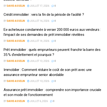
BY
DAVID ASSELIN
JUILLET 17, 2026
0
Crédit immobilier : vers la fin de la période de facilité ?
BY
DAVID ASSELIN
JUILLET 16, 2026
0
Ex-acheteuse condamnée à verser 200 000 euros aux vendeurs :
l’impact de ses demandes de prêt immobilier révélées
BY
DAVID ASSELIN
JUILLET 14, 2026
0
Prêt immobilier : quels emprunteurs peuvent franchir la barre des
35 % d’endettement et pourquoi ?
BY
DAVID ASSELIN
JUILLET 13, 2026
0
Immobilier : Comment réduire le coût de son prêt avec une
assurance emprunteur senior abordable
BY
DAVID ASSELIN
JUILLET 10, 2026
0
Assurance prêt immobilier : comprendre son importance cruciale
et son mode de fonctionnement
BY
DAVID ASSELIN
JUILLET 6, 2026
0