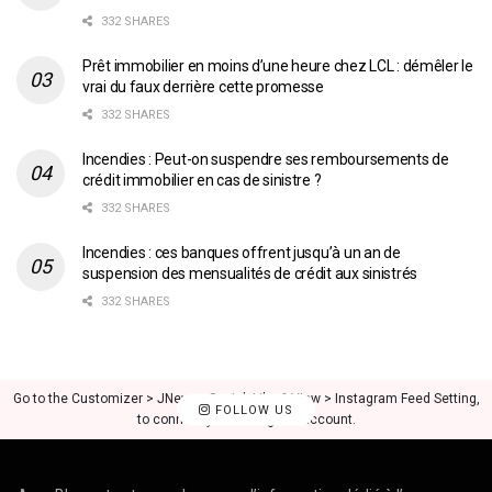
332 SHARES
Prêt immobilier en moins d’une heure chez LCL : démêler le
vrai du faux derrière cette promesse
332 SHARES
Incendies : Peut-on suspendre ses remboursements de
crédit immobilier en cas de sinistre ?
332 SHARES
Incendies : ces banques offrent jusqu’à un an de
suspension des mensualités de crédit aux sinistrés
332 SHARES
Go to the Customizer > JNews : Social, Like & View > Instagram Feed Setting,
FOLLOW US
to connect your Instagram account.