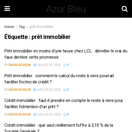
Azur Bleu
Home
Tag
prêt immobilier
Étiquette :
prêt immobilier
Prêt immobilier en moins d’une heure chez LCL : démêler le vrai du
faux derrière cette promesse
BY
DAVID ASSELIN
JUILLET 31, 2026
0
Prêt immobilier : comment le calcul du reste à vivre pourrait
faciliter l’octroi de crédit ?
BY
DAVID ASSELIN
JUILLET 24, 2026
0
Crédit immobilier : faut-il prendre en compte le reste à vivre pour
faciliter l’obtention d’un prêt ?
BY
DAVID ASSELIN
JUILLET 23, 2026
0
Crédit immobilier : que vaut réellement l’offre à 3,10 % de la
Société Générale ?