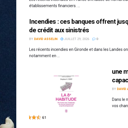
établissements financiers. ...
Incendies : ces banques offrent jus
de crédit aux sinistrés
BY
DAVID ASSELIN
JUILLET 29, 2026
0
Les récents incendies en Gironde et dans les Landes o
notamment en ...
une m
capac
BY
DAVID 
Dans le 
vos chanc