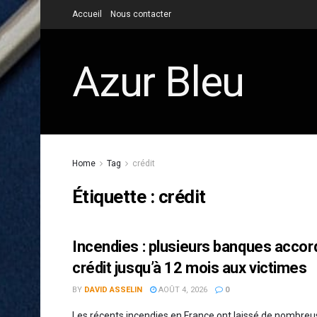
Accueil
Nous contacter
Azur Bleu
Home
Tag
crédit
Étiquette :
crédit
Incendies : plusieurs banques acco
crédit jusqu’à 12 mois aux victimes
BY
DAVID ASSELIN
AOÛT 4, 2026
0
Les récents incendies en France ont laissé de nombreus