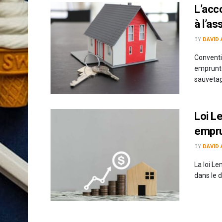
L’acco
à l’as
BY
DAVID 
Conventi
emprunte
sauvetage
Loi L
empru
BY
DAVID 
La loi L
dans le d