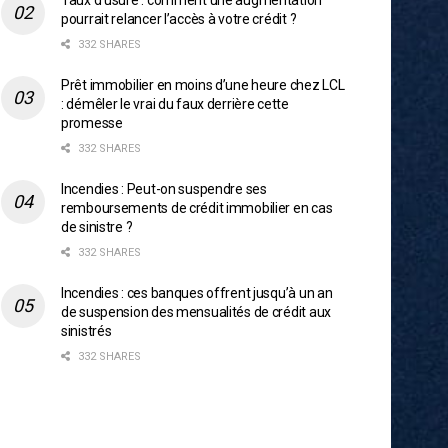
Taux d’usure : comment une augmentation
pourrait relancer l’accès à votre crédit ?
332 SHARES
Prêt immobilier en moins d’une heure chez LCL
: démêler le vrai du faux derrière cette
promesse
332 SHARES
Incendies : Peut-on suspendre ses
remboursements de crédit immobilier en cas
de sinistre ?
332 SHARES
Incendies : ces banques offrent jusqu’à un an
de suspension des mensualités de crédit aux
sinistrés
332 SHARES