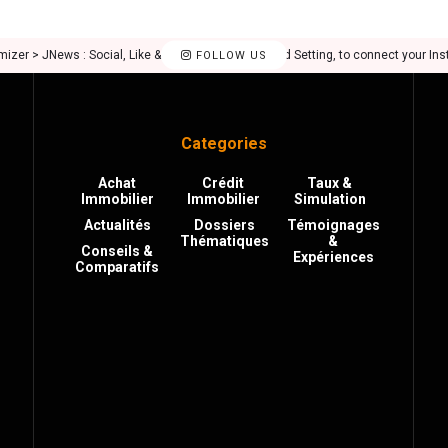
mizer > JNews : Social, Like & View > Instagram Feed Setting, to connect your In
FOLLOW US
Categories
Achat
Crédit
Taux &
Immobilier
Immobilier
Simulation
Actualités
Dossiers
Témoignages
Thématiques
&
Conseils &
Expériences
Comparatifs