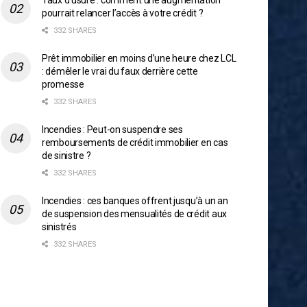
Taux d’usure : comment une augmentation
pourrait relancer l’accès à votre crédit ?
332 SHARES
Prêt immobilier en moins d’une heure chez LCL
: démêler le vrai du faux derrière cette
promesse
332 SHARES
Incendies : Peut-on suspendre ses
remboursements de crédit immobilier en cas
de sinistre ?
332 SHARES
Incendies : ces banques offrent jusqu’à un an
de suspension des mensualités de crédit aux
sinistrés
332 SHARES