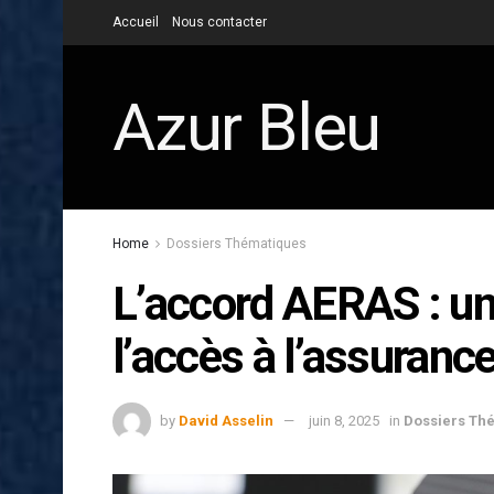
Accueil
Nous contacter
Azur Bleu
Home
Dossiers Thématiques
L’accord AERAS : un 
l’accès à l’assurance 
by
David Asselin
juin 8, 2025
in
Dossiers Th