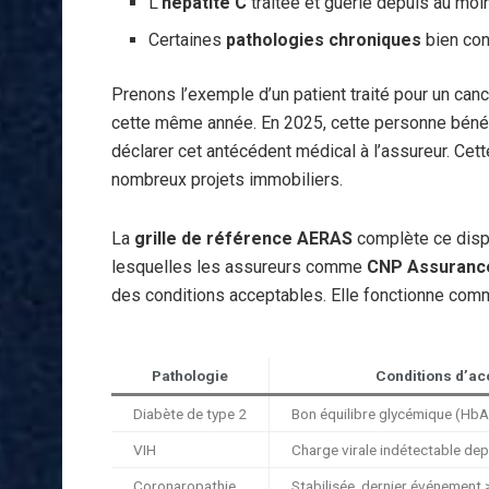
L’
hépatite C
traitée et guérie depuis au moi
Certaines
pathologies chroniques
bien con
Prenons l’exemple d’un patient traité pour un can
cette même année. En 2025, cette personne bénéfic
déclarer cet antécédent médical à l’assureur. Cett
nombreux projets immobiliers.
La
grille de référence AERAS
complète ce dispo
lesquelles les assureurs comme
CNP Assuranc
des conditions acceptables. Elle fonctionne comm
Pathologie
Conditions d’a
Diabète de type 2
Bon équilibre glycémique (Hb
VIH
Charge virale indétectable dep
Coronaropathie
Stabilisée, dernier événement 