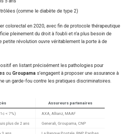
ns 5 ans
trôlées (comme le diabète de type 2)
cer colorectal en 2020, avec fin de protocole thérapeutique
ie pleinement du droit à l’oubli et n’a plus besoin de
e petite révolution ouvre véritablement la porte à de
sitif en listant précisément les pathologies pour
es
ou
Groupama
s’engagent à proposer une assurance à
e un garde-fou contre les pratiques discriminatoires.
ccès
Assureurs partenaires
A1c < 7%)
AXA, Allianz, MAAF
uis plus de 2 ans
Generali, Groupama, CNP
> 3 ans
La Banque Postale, BNP Paribas