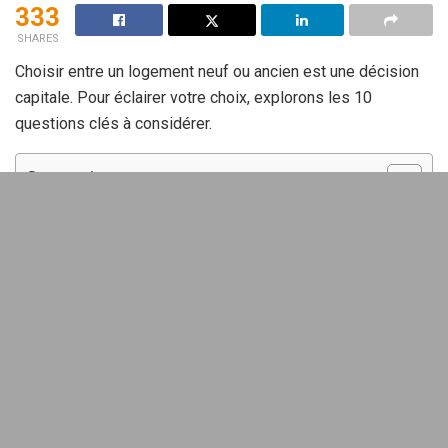
333
SHARES
Choisir entre un logement neuf ou ancien est une décision
capitale. Pour éclairer votre choix, explorons les 10
questions clés à considérer.
Sommaire
Quels avantages à acheter dans le
neuf ?
Opter pour un logement neuf présente plusieurs atouts.
Tout d’abord, vous bénéficierez de
garanties décennales
et biennales, couvrant les défauts de construction. Ensuite,
l’absence de travaux immédiats est appréciable. Selon une
étude, 70 % des acheteurs préfèrent un logement
prêt
à