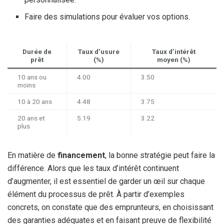
Faire des simulations pour évaluer vos options.
Durée de
Taux d’usure
Taux d’intérêt
prêt
(%)
moyen (%)
10 ans ou
4.00
3.50
moins
10 à 20 ans
4.48
3.75
20 ans et
5.19
3.22
plus
En matière de
financement
, la bonne stratégie peut faire la
différence. Alors que les taux d’intérêt continuent
d’augmenter, il est essentiel de garder un œil sur chaque
élément du processus de prêt. À partir d’exemples
concrets, on constate que des emprunteurs, en choisissant
des garanties adéquates et en faisant preuve de flexibilité