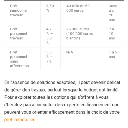
Prêt
3,50
Au-delà de 50
Jusq
immobilier
%
000 euros
u’à
travaux
20
ans
Prêt
4,7
75 000 euros
7 à
personnel
% –
(100 000 euros
10
travaux
5,8
bientôt)
ans
%
Prêt
5,5
N/A
1 à 5
personnel
% –
ans
sans
7%
affectation
En l’absence de solutions adaptées, il peut devenir délicat
de gérer des travaux, surtout lorsque le budget est limité.
Pour explorer toutes les options qui s’offrent à vous,
n’hésitez pas à consulter des experts en financement qui
peuvent vous orienter efficacement dans le choix de votre
prêt immobilier
.