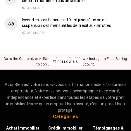
crédit immobilier en cas de sinistre ?
332 SHARES
Incendies : ces banques offrent jusqu’à un an de
suspension des mensualités de crédit aux sinistrés
332 SHARES
Go to the Customizer > JNews : Social, Like & View > Instagram Feed Setting,
FOLLOW US
to connect your Instagram account.
Azur Bleu est votre rendez-vous d’information dédié à l’assurance
emprunteur. Notre mission : vous accompagner avec clarté,
indépendance et expertise dans toutes les étapes de votre prêt
immobilier. Parce qu’un emprunt bien assuré, c’est un projet bien
protégé.
Categories
Achat Immobilier
Crédit Immobilier
Témoignages &