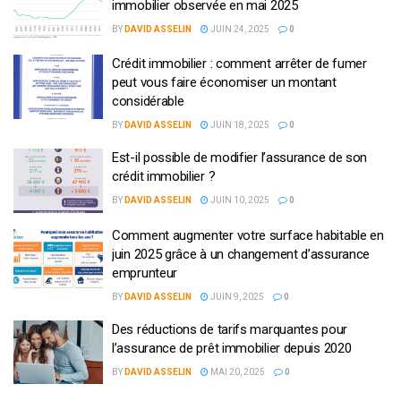
immobilier observée en mai 2025
BY
DAVID ASSELIN
JUIN 24, 2025
0
Crédit immobilier : comment arrêter de fumer
peut vous faire économiser un montant
considérable
BY
DAVID ASSELIN
JUIN 18, 2025
0
Est-il possible de modifier l’assurance de son
crédit immobilier ?
BY
DAVID ASSELIN
JUIN 10, 2025
0
Comment augmenter votre surface habitable en
juin 2025 grâce à un changement d’assurance
emprunteur
BY
DAVID ASSELIN
JUIN 9, 2025
0
Des réductions de tarifs marquantes pour
l’assurance de prêt immobilier depuis 2020
BY
DAVID ASSELIN
MAI 20, 2025
0