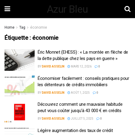
Azur Bleu
Home
Tag
économie
Étiquette :
économie
Éric Monnet (EHESS) : « La montée en flèche de
la dette publique chez les pays en guerre »
BY
DAVID ASSELIN
MARS 12, 2026
0
Économiser facilement : conseils pratiques pour
les détenteurs de crédits immobiliers
BY
DAVID ASSELIN
AOÛT 1, 2025
0
Découvrez comment une mauvaise habitude
peut vous coûter jusqu’à 43 000 € en crédits
BY
DAVID ASSELIN
JUILLET 5, 2025
0
Légère augmentation des taux de crédit