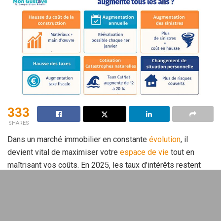
333
SHARES
Dans un marché immobilier en constante
évolution
, il
devient vital de maximiser votre
espace de vie
tout en
maîtrisant vos coûts. En 2025, les taux d’intérêts restent
stables, ouvrant la voie à des opportunités intéressantes
pour les emprunteurs. Une solution souvent négligée pour
accroître votre
surface habitable
est le changement
d’assurance emprunteur. Voici comment cette démarche