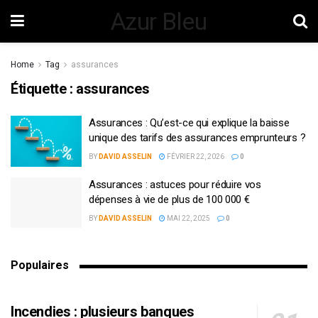
Azur Bleu
Home
Tag
assurances
Étiquette :
assurances
Assurances : Qu’est-ce qui explique la baisse
unique des tarifs des assurances emprunteurs ?
BY
DAVID ASSELIN
FÉVRIER 22, 2026
0
Assurances : astuces pour réduire vos
dépenses à vie de plus de 100 000 €
BY
DAVID ASSELIN
MAI 22, 2025
0
Populaires
Incendies : plusieurs banques