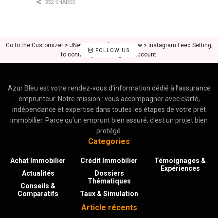
332 SHARES
Go to the Customizer > JNews : Social, Like & View > Instagram Feed Setting,
FOLLOW US
to connect your Instagram account.
Azur Bleu est votre rendez-vous d’information dédié à l’assurance
emprunteur. Notre mission : vous accompagner avec clarté,
indépendance et expertise dans toutes les étapes de votre prêt
immobilier. Parce qu’un emprunt bien assuré, c’est un projet bien
protégé.
Categories
Achat Immobilier
Crédit Immobilier
Témoignages &
Expériences
Actualités
Dossiers
Thématiques
Conseils &
Comparatifs
Taux & Simulation
Article récents