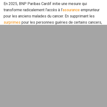
En 2025, BNP Paribas Cardif initie une mesure qui
transforme radicalement l’accès à l’
assurance
emprunteur
pour les anciens malades du cancer. En supprimant les
surprimes
pour les personnes guéries de certains cancers,
l’assureur fait un pas significatif vers une inclusion
financière véritable. Cette évolution va changer la donne
pour de nombreux
emprunteurs
qui souhaitent concrétiser
leurs projets immobiliers.
Sommaire
BNP Paribas Cardif et l’inclusion
financière
Dans un contexte où les attentes des emprunteurs
évoluent, BNP Paribas Cardif se positionne en tant