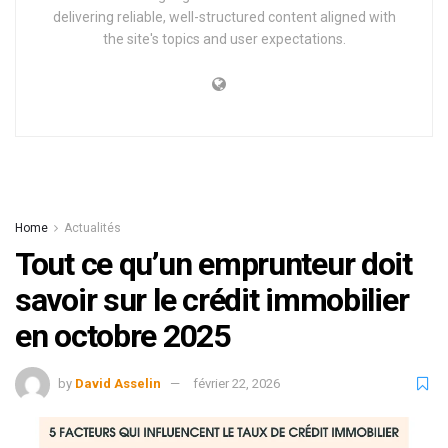
delivering reliable, well-structured content aligned with
the site's topics and user expectations.
Home
Actualités
Tout ce qu’un emprunteur doit
savoir sur le crédit immobilier
en octobre 2025
by
David Asselin
février 22, 2026