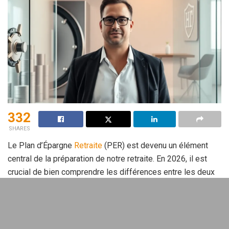
332
SHARES
Le Plan d’Épargne
Retraite
(PER) est devenu un élément
central de la préparation de notre retraite. En 2026, il est
crucial de bien comprendre les différences entre les deux
types de PER : le
PER bancaire
et le
PER assurance
pour
optimiser son
épargne
retraite.
Sommaire