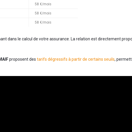
58 €/mois
58 €/mois
58 €/mois
 dans le calcul de votre assurance. La relation est directement proport
MAIF
proposent des
tarifs dégressifs à partir de certains seuils
, permett