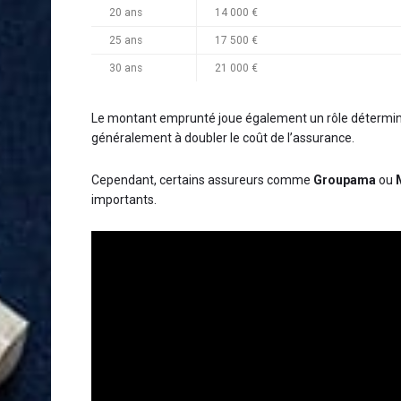
20 ans
14 000 €
25 ans
17 500 €
30 ans
21 000 €
Le montant emprunté joue également un rôle déterminant
généralement à doubler le coût de l’assurance.
Cependant, certains assureurs comme
Groupama
ou
importants.