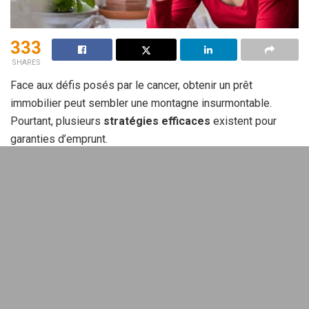
333
SHARES
Face aux défis posés par le cancer, obtenir un prêt
immobilier peut sembler une montagne insurmontable.
Pourtant, plusieurs
stratégies efficaces
existent pour
garanties d’emprunt.
Cancer et assurance emprunteur :
contexte et enjeux
En France, avec un taux d’incidence de
389 cas pour 100
000 habitants
, le cancer remporte une place préoccupante.
Cependant, malgré cette réalité, notre pays parvient à
maintenir un taux de mortalité parmi les plus faibles en
Europe, grâce à un
système de
santé
réactif et des