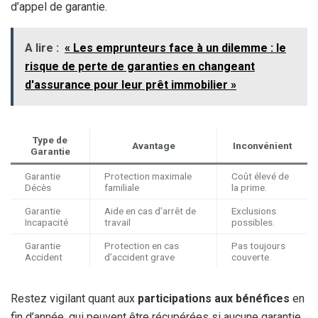
d’appel de garantie.
A lire :
« Les emprunteurs face à un dilemme : le
risque de perte de garanties en changeant
d'assurance pour leur prêt immobilier »
Type de
Avantage
Inconvénient
Garantie
Garantie
Protection maximale
Coût élevé de
Décès
familiale
la prime.
Garantie
Aide en cas d’arrêt de
Exclusions
Incapacité
travail
possibles.
Garantie
Protection en cas
Pas toujours
Accident
d’accident grave
couverte.
Restez vigilant quant aux
participations aux bénéfices
en
fin d’année, qui peuvent être récupérées si aucune garantie