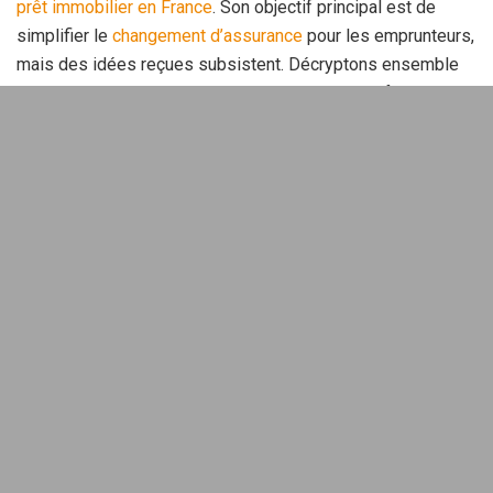
prêt
immobilier en France
. Son objectif principal est de
simplifier le
changement d’assurance
pour les emprunteurs,
mais des idées reçues subsistent. Décryptons ensemble
trois mythes largement répandus qui pourraient freiner
l’accès à des économies capitales pour de nombreux
ménages.
Sommaire
Loi Lemoine : C’est pour les
emprunteurs aisés
Une des idées reçues les plus persistantes est que
la loi
Lemoine
ne profiterait qu’aux ménages relativement riches.
Ce mythe repose sur la croyance que seuls ces
emprunteurs peuvent négocier des conditions favorables
avec les assureurs. Pourtant, la réalité est toute autre.