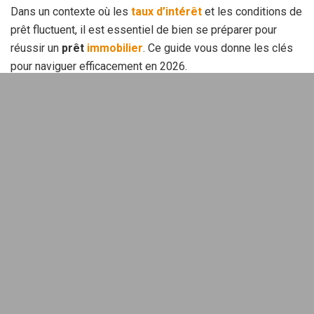
Dans un contexte où les
taux d’intérêt
et les conditions de
prêt fluctuent, il est essentiel de bien se préparer pour
réussir un
prêt
immobilier
. Ce guide vous donne les clés
pour naviguer efficacement en 2026.
Sommaire
Maîtriser les taux d’intérêt en 2026
Les
taux d’intérêt
sont un élément crucial lors de
l’emprunt. En 2026, les prévisions montrent des variations
potentielles dues aux politiques économiques. Comprendre
ces mouvements peut faire la différence dans le choix de
votre prêt.
Les facteurs influençant les taux