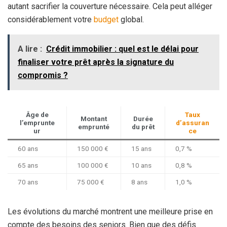
autant sacrifier la couverture nécessaire. Cela peut alléger
considérablement votre
budget
global.
A lire :
Crédit immobilier : quel est le délai pour
finaliser votre prêt après la signature du
compromis ?
Âge de
Taux
Montant
Durée
l’emprunte
d’assuran
emprunté
du prêt
ur
ce
60 ans
150 000 €
15 ans
0,7 %
65 ans
100 000 €
10 ans
0,8 %
70 ans
75 000 €
8 ans
1,0 %
Les évolutions du marché montrent une meilleure prise en
compte des besoins des seniors. Bien que des défis