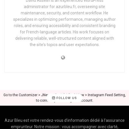
David Asselin is an experienced WordPress
administrator for azurbleu.fr, overseeing site
maintenance, security, and content workflow. He
specializes in optimizing performance, managing author
roles, and ensuring accessibility and consistent branding
for French-language articles. His work focuses on
delivering reliable, well-structured content aligned with
the site's topics and user expectations.
Go to the Customizer > JNews : Social, Like & View > Instagram Feed Setting,
FOLLOW US
to connect your Instagram account.
Azur Bleu est votre rendez-vous d’information dédié à l’assurance
emprunteur. Notre mission : vous accompagner avec clarté,