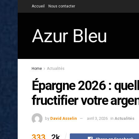
Accueil
Nous contacter
Azur Bleu
Home
Actualités
Épargne 2026 : quell
fructifier votre argen
by
David Asselin
avril 3, 2026
in
Actualités
333
2k