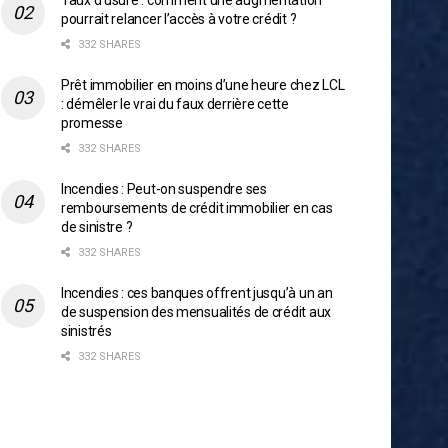
Taux d’usure : comment une augmentation
pourrait relancer l’accès à votre crédit ?
332 SHARES
Prêt immobilier en moins d’une heure chez LCL
: démêler le vrai du faux derrière cette
promesse
332 SHARES
Incendies : Peut-on suspendre ses
remboursements de crédit immobilier en cas
de sinistre ?
332 SHARES
Incendies : ces banques offrent jusqu’à un an
de suspension des mensualités de crédit aux
sinistrés
332 SHARES