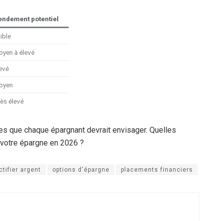
endement potentiel
ible
yen à élevé
evé
oyen
ès élevé
s que chaque épargnant devrait envisager. Quelles
r votre épargne en 2026 ?
ctifier argent
options d'épargne
placements financiers