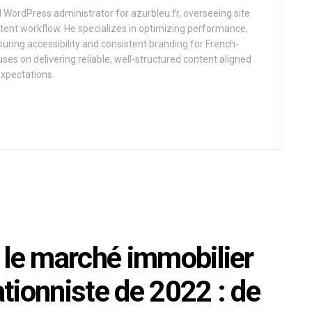
d WordPress administrator for azurbleu.fr, overseeing site
tent workflow. He specializes in optimizing performance,
uring accessibility and consistent branding for French-
uses on delivering reliable, well-structured content aligned
expectations.
sé le marché immobilier
ationniste de 2022 : de