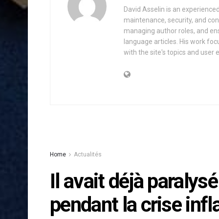
David Asselin is an experience
maintenance, security, and con
managing author roles, and ens
language articles. His work foc
with the site's topics and user 
Home
Actualités
Il avait déjà paraly
pendant la crise infl