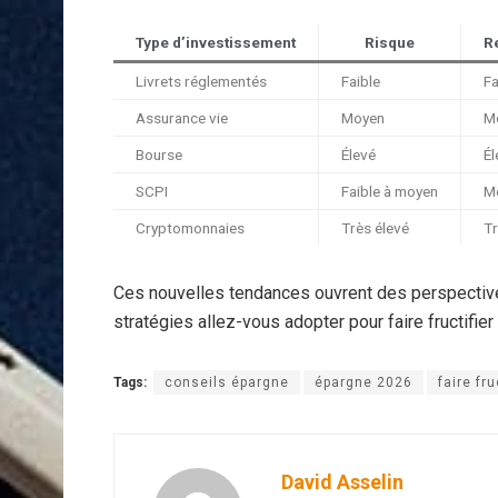
Type d’investissement
Risque
R
Livrets réglementés
Faible
Fa
Assurance vie
Moyen
Mo
Bourse
Élevé
Él
SCPI
Faible à moyen
M
Cryptomonnaies
Très élevé
Tr
Ces nouvelles tendances ouvrent des perspective
stratégies allez-vous adopter pour faire fructifie
Tags:
conseils épargne
épargne 2026
faire fru
David Asselin