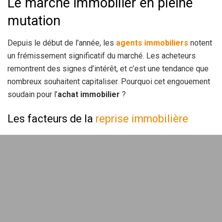
Le marché immobilier en pleine
mutation
Depuis le début de l’année, les
agents immobiliers
notent
un frémissement significatif du marché. Les acheteurs
remontrent des signes d’intérêt, et c’est une tendance que
nombreux souhaitent capitaliser. Pourquoi cet engouement
soudain pour l’
achat immobilier
?
Les facteurs de la
reprise immobilière
Les
taux de crédit
ont connu une légère baisse, ce qui
permet à davantage d’acheteurs d’envisager des projets
immobiliers. De plus, des chiffres récents montrent que
près de 150 milliards d’euros de nouveaux prêts ont été
accordés, marquant une augmentation notable par rapport
aux années précédentes.