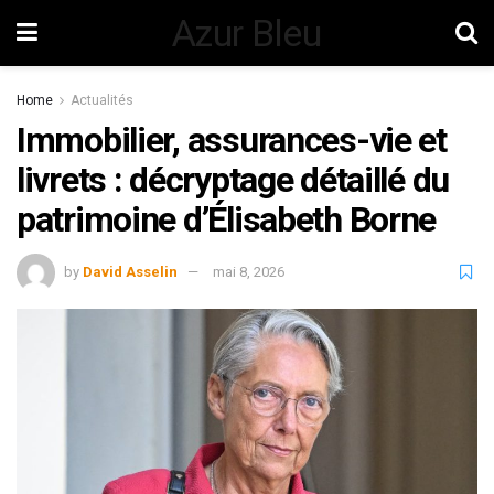
Azur Bleu
Home
Actualités
Immobilier, assurances-vie et
livrets : décryptage détaillé du
patrimoine d’Élisabeth Borne
by
David Asselin
mai 8, 2026