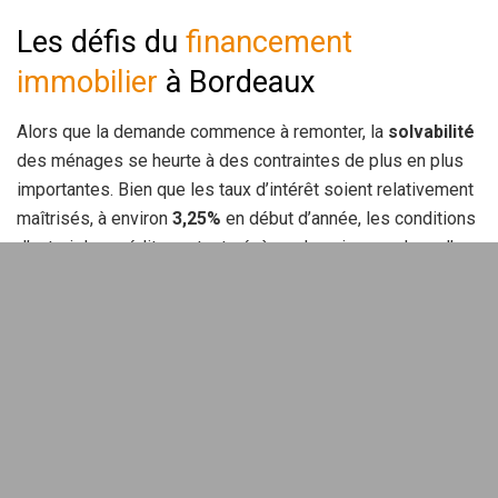
Les défis du
financement
immobilier
à Bordeaux
Alors que la demande commence à remonter, la
solvabilité
des ménages se heurte à des contraintes de plus en plus
importantes. Bien que les taux d’intérêt soient relativement
maîtrisés, à environ
3,25%
en début d’année, les conditions
d’octroi des crédits restent sévères. La mise en place d’un
taux d’endettement
plafonné à
35%
, par le Haut Conseil de
stabilité financière, représente un véritable barrage pour
nombre de candidats à l’achat.
Facteurs limitants à l’accès au crédit
immobilier
De nombreux ménages, même ceux en
contrat à durée
indéterminée
et ayant des revenus réputés stables, se