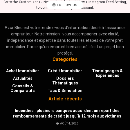
Go to the Customizer > JNews : Social, Like & View > Instagram Feed Setting,
FOLLOW US
to connect your Instagram account.
Azur Bleu est votre rendez-vous d’information dédié à l’assurance
emprunteur. Notre mission : vous accompagner avec clarté,
indépendance et expertise dans toutes les étapes de votre prêt
immobilier. Parce qu’un emprunt bien assuré, c’est un projet bien
protégé.
Categories
Achat Immobilier
Crédit Immobilier
Témoignages &
Expériences
Actualités
Dossiers
Thématiques
Conseils &
Comparatifs
Taux & Simulation
Article récents
Incendies : plusieurs banques accordent un report des
remboursements de crédit jusqu’à 12 mois aux victimes
AOÛT 4, 2026