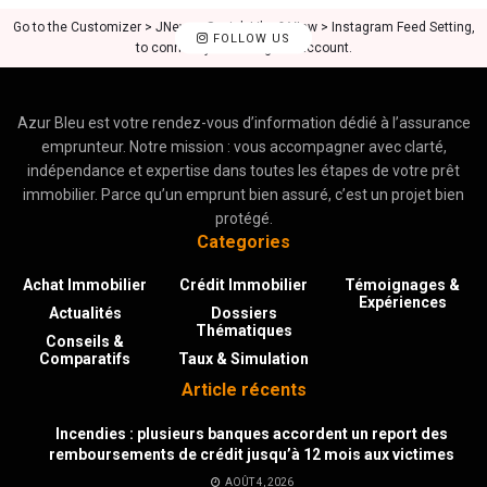
Go to the Customizer > JNews : Social, Like & View > Instagram Feed Setting,
FOLLOW US
to connect your Instagram account.
Azur Bleu est votre rendez-vous d’information dédié à l’assurance
emprunteur. Notre mission : vous accompagner avec clarté,
indépendance et expertise dans toutes les étapes de votre prêt
immobilier. Parce qu’un emprunt bien assuré, c’est un projet bien
protégé.
Categories
Achat Immobilier
Crédit Immobilier
Témoignages &
Expériences
Actualités
Dossiers
Thématiques
Conseils &
Comparatifs
Taux & Simulation
Article récents
Incendies : plusieurs banques accordent un report des
remboursements de crédit jusqu’à 12 mois aux victimes
AOÛT 4, 2026