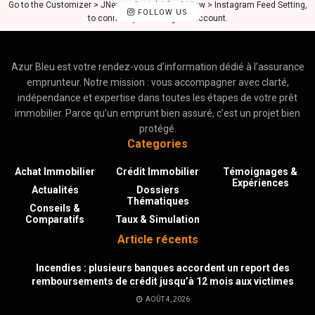
Go to the Customizer > JNews : Social, Like & View > Instagram Feed Setting,
FOLLOW US
to connect your Instagram account.
Azur Bleu est votre rendez-vous d’information dédié à l’assurance
emprunteur. Notre mission : vous accompagner avec clarté,
indépendance et expertise dans toutes les étapes de votre prêt
immobilier. Parce qu’un emprunt bien assuré, c’est un projet bien
protégé.
Categories
Achat Immobilier
Crédit Immobilier
Témoignages &
Expériences
Actualités
Dossiers
Thématiques
Conseils &
Comparatifs
Taux & Simulation
Article récents
Incendies : plusieurs banques accordent un report des
remboursements de crédit jusqu’à 12 mois aux victimes
AOÛT 4, 2026