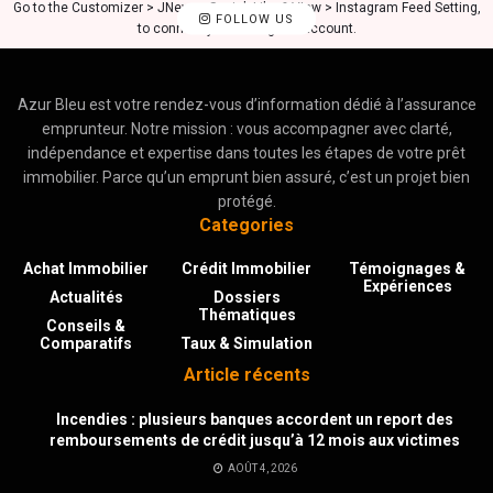
Go to the Customizer > JNews : Social, Like & View > Instagram Feed Setting,
FOLLOW US
to connect your Instagram account.
Azur Bleu est votre rendez-vous d’information dédié à l’assurance
emprunteur. Notre mission : vous accompagner avec clarté,
indépendance et expertise dans toutes les étapes de votre prêt
immobilier. Parce qu’un emprunt bien assuré, c’est un projet bien
protégé.
Categories
Achat Immobilier
Crédit Immobilier
Témoignages &
Expériences
Actualités
Dossiers
Thématiques
Conseils &
Comparatifs
Taux & Simulation
Article récents
Incendies : plusieurs banques accordent un report des
remboursements de crédit jusqu’à 12 mois aux victimes
AOÛT 4, 2026