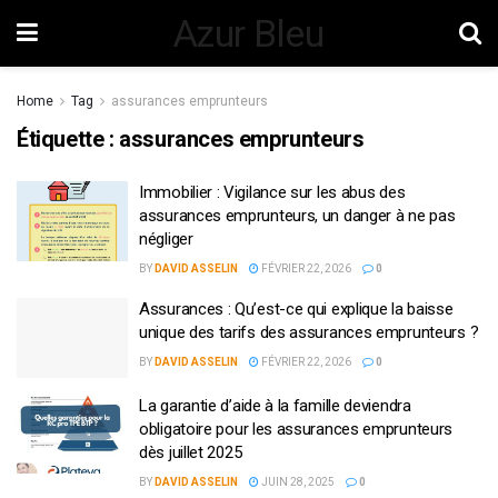
Azur Bleu
Home
Tag
assurances emprunteurs
Étiquette :
assurances emprunteurs
Immobilier : Vigilance sur les abus des
assurances emprunteurs, un danger à ne pas
négliger
BY
DAVID ASSELIN
FÉVRIER 22, 2026
0
Assurances : Qu’est-ce qui explique la baisse
unique des tarifs des assurances emprunteurs ?
BY
DAVID ASSELIN
FÉVRIER 22, 2026
0
La garantie d’aide à la famille deviendra
obligatoire pour les assurances emprunteurs
dès juillet 2025
BY
DAVID ASSELIN
JUIN 28, 2025
0