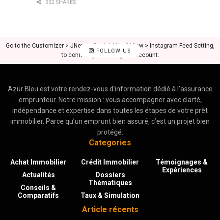
332 SHARES
Go to the Customizer > JNews : Social, Like & View > Instagram Feed Setting,
FOLLOW US
to connect your Instagram account.
Azur Bleu est votre rendez-vous d’information dédié à l’assurance
emprunteur. Notre mission : vous accompagner avec clarté,
indépendance et expertise dans toutes les étapes de votre prêt
immobilier. Parce qu’un emprunt bien assuré, c’est un projet bien
protégé.
Categories
Achat Immobilier
Crédit Immobilier
Témoignages &
Expériences
Actualités
Dossiers
Thématiques
Conseils &
Comparatifs
Taux & Simulation
Article récents