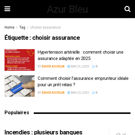
Azur Bleu
Home
Tag
choisir assurance
Étiquette :
choisir assurance
Hypertension artérielle : comment choisir une
assurance adaptée en 2025
BY
DAVID ASSELIN
MAI 25, 2025
0
Comment choisir l’assurance emprunteur idéale
pour un prêt relais ?
BY
DAVID ASSELIN
MAI 20, 2025
0
Populaires
Incendies : plusieurs banques