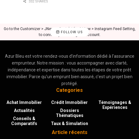
332 SHARES
Go to the Customizer > JNews : Social, Like & View > Instagram Feed Setting,
FOLLOW US
to connect your Instagram account.
Azur Bleu est votre rendez-vous d’information dédié à l’assurance
emprunteur. Notre mission : vous accompagner avec clarté,
indépendance et expertise dans toutes les étapes de votre prêt
immobilier. Parce qu’un emprunt bien assuré, c’est un projet bien
protégé.
Categories
Achat Immobilier
Crédit Immobilier
Témoignages &
Expériences
Actualités
Dossiers
Thématiques
Conseils &
Comparatifs
Taux & Simulation
Article récents