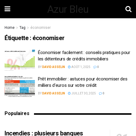
Azur Bleu
Home
Tag
économiser
Étiquette :
économiser
Économiser facilement : conseils pratiques pour
les détenteurs de crédits immobiliers
BY
DAVID ASSELIN
AOÛT 1, 2025
0
Prêt immobilier : astuces pour économiser des
milliers d’euros sur votre crédit
BY
DAVID ASSELIN
JUILLET 30, 2025
0
Populaires
Incendies : plusieurs banques