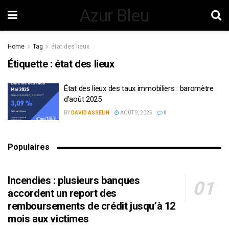
Azur Bleu
Home
Tag
état des lieux
Étiquette :
état des lieux
État des lieux des taux immobiliers : baromètre
d’août 2025
BY
DAVID ASSELIN
AOÛT 9, 2025
0
Populaires
Incendies : plusieurs banques
accordent un report des
remboursements de crédit jusqu’à 12
mois aux victimes