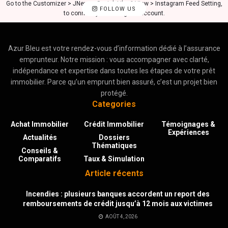
Go to the Customizer > JNews : Social, Like & View > Instagram Feed Setting,
FOLLOW US
to connect your Instagram account.
Azur Bleu est votre rendez-vous d’information dédié à l’assurance
emprunteur. Notre mission : vous accompagner avec clarté,
indépendance et expertise dans toutes les étapes de votre prêt
immobilier. Parce qu’un emprunt bien assuré, c’est un projet bien
protégé.
Categories
Achat Immobilier
Crédit Immobilier
Témoignages &
Expériences
Actualités
Dossiers
Thématiques
Conseils &
Comparatifs
Taux & Simulation
Article récents
Incendies : plusieurs banques accordent un report des
remboursements de crédit jusqu’à 12 mois aux victimes
AOÛT 4, 2026