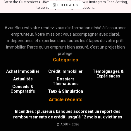
Go to the Customizer > JNews : Social, Like & View > Instagram Feed Setting,
FOLLOW US
to connect your Instagram account.
Azur Bleu est votre rendez-vous d’information dédié à l’assurance
emprunteur. Notre mission : vous accompagner avec clarté,
indépendance et expertise dans toutes les étapes de votre prêt
immobilier. Parce qu’un emprunt bien assuré, c’est un projet bien
protégé.
Categories
Achat Immobilier
Crédit Immobilier
Témoignages &
Expériences
Actualités
Dossiers
Thématiques
Conseils &
Comparatifs
Taux & Simulation
Article récents
Incendies : plusieurs banques accordent un report des
remboursements de crédit jusqu’à 12 mois aux victimes
AOÛT 4, 2026