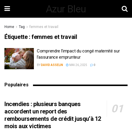
Azur Bleu
Home
Tag
femmes et travail
Étiquette :
femmes et travail
Comprendre l’impact du congé maternité sur
l’assurance emprunteur
BY
DAVID ASSELIN
MAI 26, 2025
0
Populaires
Incendies : plusieurs banques
accordent un report des
remboursements de crédit jusqu’à 12
mois aux victimes