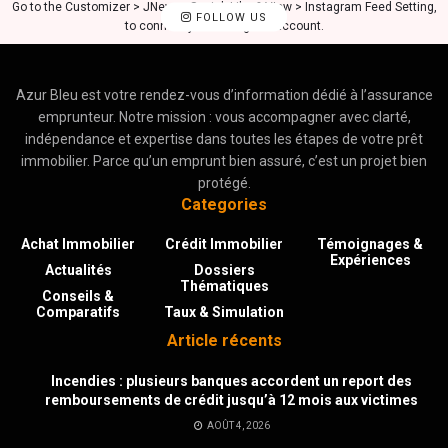
Go to the Customizer > JNews : Social, Like & View > Instagram Feed Setting,
FOLLOW US
to connect your Instagram account.
Azur Bleu est votre rendez-vous d’information dédié à l’assurance
emprunteur. Notre mission : vous accompagner avec clarté,
indépendance et expertise dans toutes les étapes de votre prêt
immobilier. Parce qu’un emprunt bien assuré, c’est un projet bien
protégé.
Categories
Achat Immobilier
Crédit Immobilier
Témoignages &
Expériences
Actualités
Dossiers
Thématiques
Conseils &
Comparatifs
Taux & Simulation
Article récents
Incendies : plusieurs banques accordent un report des
remboursements de crédit jusqu’à 12 mois aux victimes
AOÛT 4, 2026