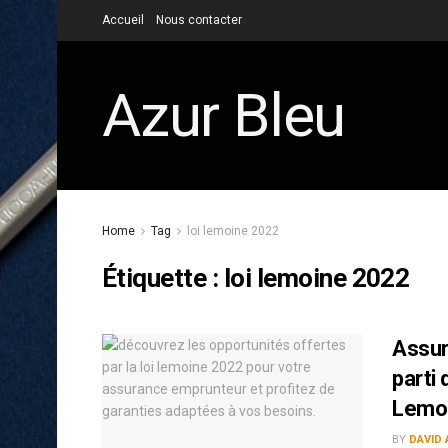
Accueil
Nous contacter
Azur Bleu
Home
Tag
loi lemoine 2022
Étiquette :
loi lemoine 2022
Assur
parti 
Lemoi
BY
DAVID 