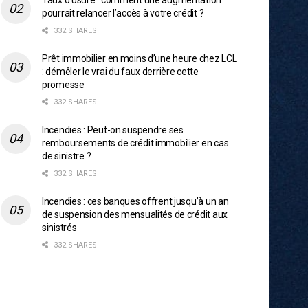
Taux d’usure : comment une augmentation
pourrait relancer l’accès à votre crédit ?
332 SHARES
Prêt immobilier en moins d’une heure chez LCL
: démêler le vrai du faux derrière cette
promesse
332 SHARES
Incendies : Peut-on suspendre ses
remboursements de crédit immobilier en cas
de sinistre ?
332 SHARES
Incendies : ces banques offrent jusqu’à un an
de suspension des mensualités de crédit aux
sinistrés
332 SHARES