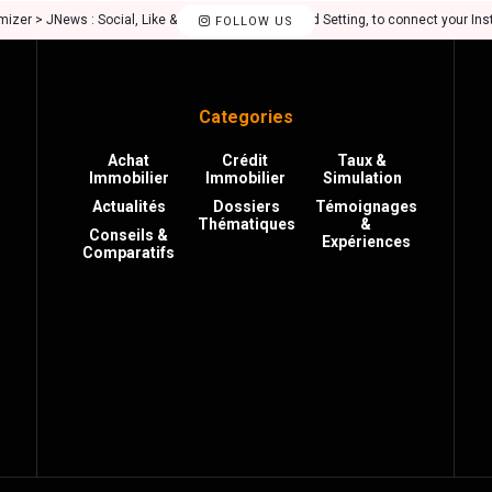
mizer > JNews : Social, Like & View > Instagram Feed Setting, to connect your In
FOLLOW US
Categories
Achat
Crédit
Taux &
Immobilier
Immobilier
Simulation
Actualités
Dossiers
Témoignages
Thématiques
&
Conseils &
Expériences
Comparatifs