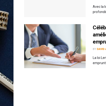
Avec la 
profondém
Célébr
amélio
empr
BY
DAVID 
La loi L
emprunteu