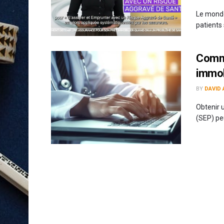
Le monde
patients 
Comme
immob
BY
DAVID 
Obtenir 
(SEP) peu