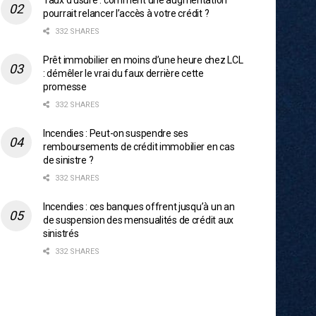
Taux d’usure : comment une augmentation
pourrait relancer l’accès à votre crédit ?
332 SHARES
Prêt immobilier en moins d’une heure chez LCL
: démêler le vrai du faux derrière cette
promesse
332 SHARES
Incendies : Peut-on suspendre ses
remboursements de crédit immobilier en cas
de sinistre ?
332 SHARES
Incendies : ces banques offrent jusqu’à un an
de suspension des mensualités de crédit aux
sinistrés
332 SHARES