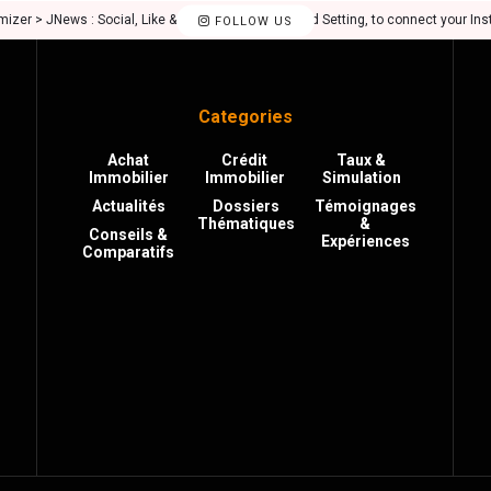
mizer > JNews : Social, Like & View > Instagram Feed Setting, to connect your In
FOLLOW US
Categories
Achat
Crédit
Taux &
Immobilier
Immobilier
Simulation
Actualités
Dossiers
Témoignages
Thématiques
&
Conseils &
Expériences
Comparatifs