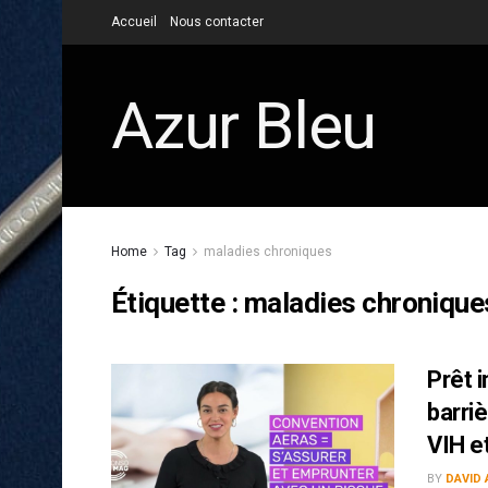
Accueil
Nous contacter
Azur Bleu
Home
Tag
maladies chroniques
Étiquette :
maladies chronique
Prêt 
barriè
VIH e
BY
DAVID 