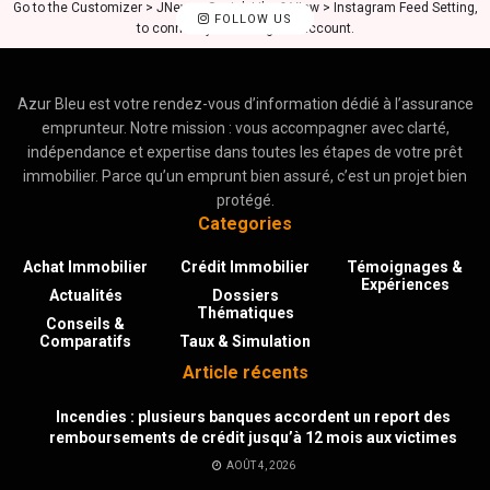
Go to the Customizer > JNews : Social, Like & View > Instagram Feed Setting,
FOLLOW US
to connect your Instagram account.
Azur Bleu est votre rendez-vous d’information dédié à l’assurance
emprunteur. Notre mission : vous accompagner avec clarté,
indépendance et expertise dans toutes les étapes de votre prêt
immobilier. Parce qu’un emprunt bien assuré, c’est un projet bien
protégé.
Categories
Achat Immobilier
Crédit Immobilier
Témoignages &
Expériences
Actualités
Dossiers
Thématiques
Conseils &
Comparatifs
Taux & Simulation
Article récents
Incendies : plusieurs banques accordent un report des
remboursements de crédit jusqu’à 12 mois aux victimes
AOÛT 4, 2026