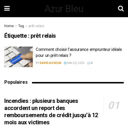
Azur Bleu
Home
Tag
prêt relais
Étiquette :
prêt relais
Comment choisir l’assurance emprunteur idéale
pour un prêt relais ?
BY
DAVID ASSELIN
MAI 20, 2025
0
Populaires
Incendies : plusieurs banques
accordent un report des
remboursements de crédit jusqu’à 12
mois aux victimes