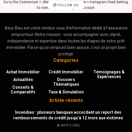
Go to the Customizer > JNews : Social, Like & View > Instagram Feed Setting,
FOLLOW US
to connect your Instagram account.
Azur Bleu est votre rendez-vous d’information dédié à l’assurance
emprunteur. Notre mission : vous accompagner avec clarté,
indépendance et expertise dans toutes les étapes de votre prêt
immobilier. Parce qu’un emprunt bien assuré, c’est un projet bien
protégé.
Categories
Achat Immobilier
Crédit Immobilier
Témoignages &
Expériences
Actualités
Dossiers
Thématiques
Conseils &
Comparatifs
Taux & Simulation
Article récents
Incendies : plusieurs banques accordent un report des
remboursements de crédit jusqu’à 12 mois aux victimes
AOÛT 4, 2026