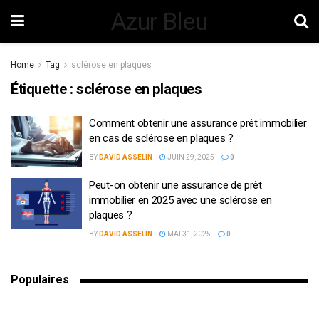
Azur Bleu
Home
Tag
sclérose en plaques
Étiquette :
sclérose en plaques
Comment obtenir une assurance prêt immobilier
en cas de sclérose en plaques ?
BY
DAVID ASSELIN
JUIN 29, 2025
0
Peut-on obtenir une assurance de prêt
immobilier en 2025 avec une sclérose en
plaques ?
BY
DAVID ASSELIN
MAI 31, 2025
0
Populaires