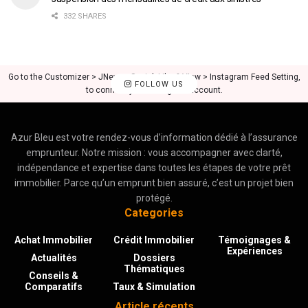
332 SHARES
Go to the Customizer > JNews : Social, Like & View > Instagram Feed Setting,
FOLLOW US
to connect your Instagram account.
Azur Bleu est votre rendez-vous d’information dédié à l’assurance
emprunteur. Notre mission : vous accompagner avec clarté,
indépendance et expertise dans toutes les étapes de votre prêt
immobilier. Parce qu’un emprunt bien assuré, c’est un projet bien
protégé.
Categories
Achat Immobilier
Crédit Immobilier
Témoignages &
Expériences
Actualités
Dossiers
Thématiques
Conseils &
Comparatifs
Taux & Simulation
Article récents