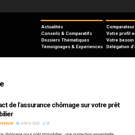
Actualités
Comparateur 
Conseils & Comparatifs
Votre profil 
Dossiers Thématiques
Votre besoin
Témoignages & Expériences
Délégation d
ue
act de l’assurance chômage sur votre prêt
ilier
ASSELIN
JUIN 8, 2025
0
e chômage pour prêt immobilier : une protection essentielle