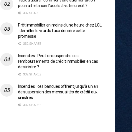
Taux d’usure : comment une augmentation
pourrait relancer l’accès à votre crédit ?
332 SHARES
Prêt immobilier en moins d’une heure chez LCL
: démêler le vrai du faux derrière cette
promesse
332 SHARES
Incendies : Peut-on suspendre ses
remboursements de crédit immobilier en cas
de sinistre ?
332 SHARES
Incendies : ces banques offrent jusqu’à un an
de suspension des mensualités de crédit aux
sinistrés
332 SHARES