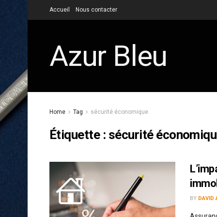
Accueil
Nous contacter
Azur Bleu
Home
Tag
sécurité économique
Étiquette :
sécurité économiq
L’imp
immob
BY
DAVID 
Assuranc