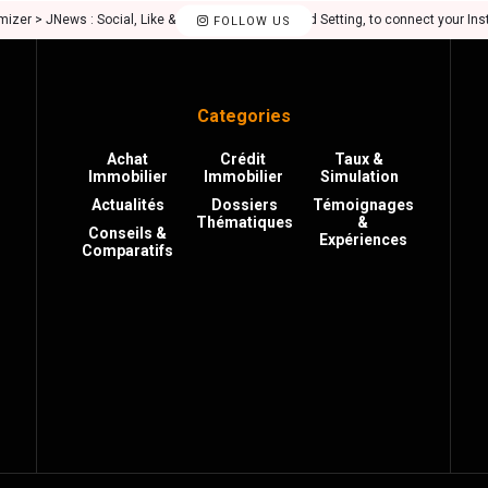
mizer > JNews : Social, Like & View > Instagram Feed Setting, to connect your In
FOLLOW US
Categories
Achat
Crédit
Taux &
Immobilier
Immobilier
Simulation
Actualités
Dossiers
Témoignages
Thématiques
&
Conseils &
Expériences
Comparatifs