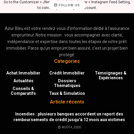
Go to the Customizer > JNews : Social, Like & View > Instagram Feed Setting,
FOLLOW US
to connect your Instagram account.
Azur Bleu est votre rendez-vous d’information dédié à l’assurance
emprunteur. Notre mission : vous accompagner avec clarté,
indépendance et expertise dans toutes les étapes de votre prêt
immobilier. Parce qu’un emprunt bien assuré, c’est un projet bien
protégé.
Categories
Achat Immobilier
Crédit Immobilier
Témoignages &
Expériences
Actualités
Dossiers
Thématiques
Conseils &
Comparatifs
Taux & Simulation
Article récents
Incendies : plusieurs banques accordent un report des
remboursements de crédit jusqu’à 12 mois aux victimes
AOÛT 4, 2026