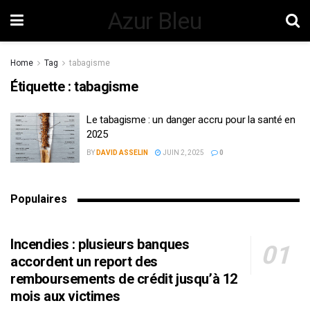
Azur Bleu
Home
Tag
tabagisme
Étiquette :
tabagisme
Le tabagisme : un danger accru pour la santé en
2025
BY
DAVID ASSELIN
JUIN 2, 2025
0
Populaires
Incendies : plusieurs banques
accordent un report des
remboursements de crédit jusqu’à 12
mois aux victimes