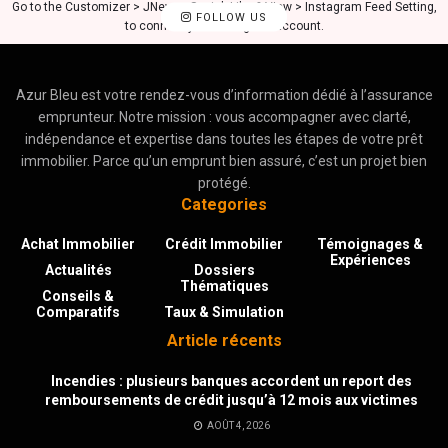
Go to the Customizer > JNews : Social, Like & View > Instagram Feed Setting,
FOLLOW US
to connect your Instagram account.
Azur Bleu est votre rendez-vous d’information dédié à l’assurance
emprunteur. Notre mission : vous accompagner avec clarté,
indépendance et expertise dans toutes les étapes de votre prêt
immobilier. Parce qu’un emprunt bien assuré, c’est un projet bien
protégé.
Categories
Achat Immobilier
Crédit Immobilier
Témoignages &
Expériences
Actualités
Dossiers
Thématiques
Conseils &
Comparatifs
Taux & Simulation
Article récents
Incendies : plusieurs banques accordent un report des
remboursements de crédit jusqu’à 12 mois aux victimes
AOÛT 4, 2026