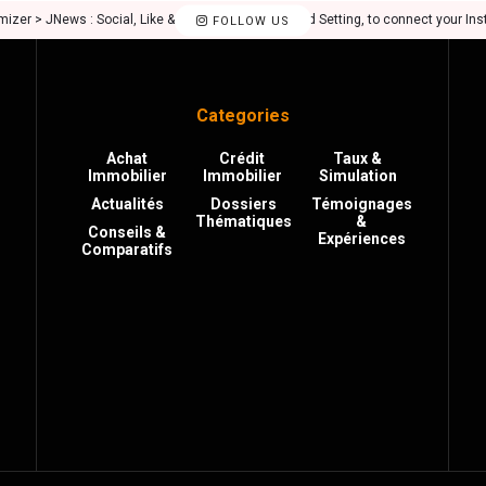
mizer > JNews : Social, Like & View > Instagram Feed Setting, to connect your In
FOLLOW US
Categories
Achat
Crédit
Taux &
Immobilier
Immobilier
Simulation
Actualités
Dossiers
Témoignages
Thématiques
&
Conseils &
Expériences
Comparatifs