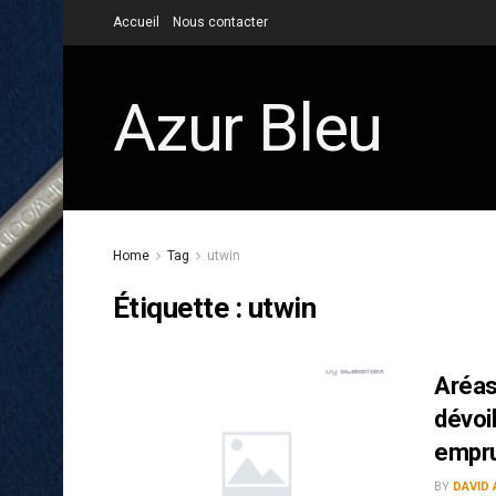
Accueil
Nous contacter
Azur Bleu
Home
Tag
utwin
Étiquette :
utwin
Aréas
dévoi
empr
BY
DAVID 