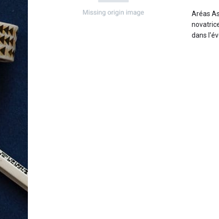
Aréas As
novatric
dans l'év