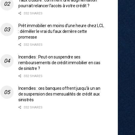
Taux d’usure : comment une augmentation
pourrait relancer l’accès à votre crédit ?
332 SHARES
Prêt immobilier en moins d’une heure chez LCL
: démêler le vrai du faux derrière cette
promesse
332 SHARES
Incendies : Peut-on suspendre ses
remboursements de crédit immobilier en cas
de sinistre ?
332 SHARES
Incendies : ces banques offrent jusqu’à un an
de suspension des mensualités de crédit aux
sinistrés
332 SHARES