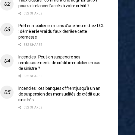
Taux d’usure : comment une augmentation
pourrait relancer l’accès à votre crédit ?
332 SHARES
Prêt immobilier en moins d’une heure chez LCL
: démêler le vrai du faux derrière cette
promesse
332 SHARES
Incendies : Peut-on suspendre ses
remboursements de crédit immobilier en cas
de sinistre ?
332 SHARES
Incendies : ces banques offrent jusqu’à un an
de suspension des mensualités de crédit aux
sinistrés
332 SHARES