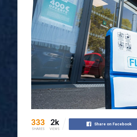
333
2k
Share on Facebook
SHARES
VIEWS