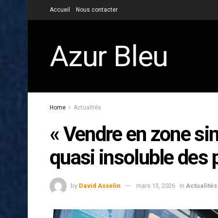
Accueil
Nous contacter
Azur Bleu
Home
Actualités
« Vendre en zone sin
quasi insoluble des 
by
David Asselin
mars 13, 2026
in
Actualités