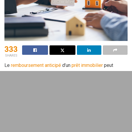
333
SHARES
Le
remboursement anticipé
d’un
prêt
immobilier
peut
présenter des avantages indéniables, mais il soulève
également des questions cruciales. En 2026, naviguer dans
les modalités de remboursement devient essentiel pour
éviter des frais inattendus et optimiser vos
finances
. Voici
les points clés à considérer.
Pourquoi envisager le
remboursement anticipé de votre