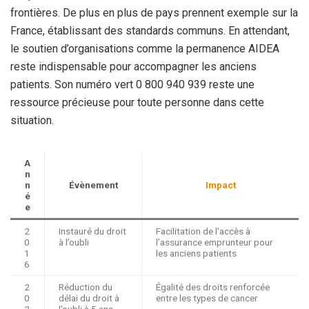
frontières. De plus en plus de pays prennent exemple sur la
France, établissant des standards communs. En attendant,
le soutien d’organisations comme la permanence AIDEA
reste indispensable pour accompagner les anciens
patients. Son numéro vert 0 800 940 939 reste une
ressource précieuse pour toute personne dans cette
situation.
A
n
n
Évènement
Impact
é
e
2
Instauré du droit
Facilitation de l’accès à
0
à l’oubli
l’assurance emprunteur pour
1
les anciens patients
6
2
Réduction du
Égalité des droits renforcée
0
délai du droit à
entre les types de cancer
2
l’oubli à 5 ans