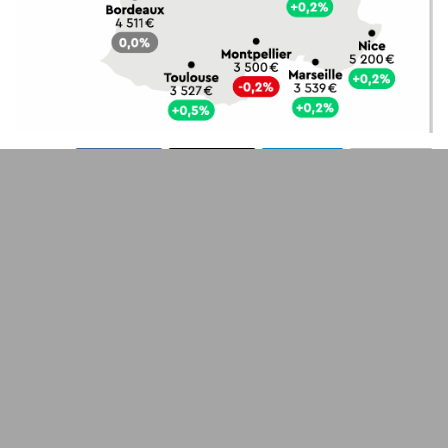
333
SHARES
Le secteur
immobilier
traverse une période marquée par
des changements significatifs, notamment en ce qui
concerne les
taux d’intérêt
. Des experts estiment qu’une
hausse des taux
est attendue jusqu’à la fin de l’année
2026. Comment cela impacte-t-il votre
projet immobilier
?
Sommaire
Les prévisions de hausse des taux